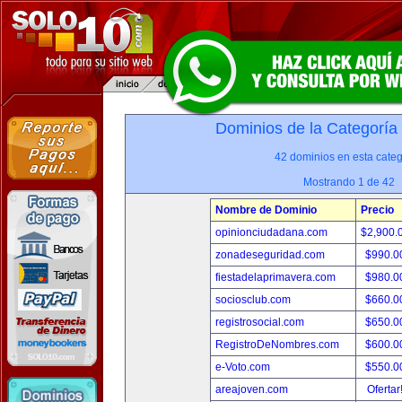
Dominios de la Categoría
42 dominios en esta categ
Mostrando 1 de 42
Nombre de Dominio
Precio
opinionciudadana.com
$2,900.
zonadeseguridad.com
$990.0
fiestadelaprimavera.com
$980.0
sociosclub.com
$660.0
registrosocial.com
$650.0
RegistroDeNombres.com
$600.0
e-Voto.com
$550.0
areajoven.com
Ofertar