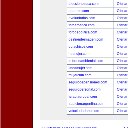
eleccionesusa.com
Ofertar
epadres.com
Ofertar
evoluntarios.com
Ofertar
foroamerica.com
Ofertar
forodepolitica.com
Ofertar
gestiondeimagen.com
Ofertar
guiachicos.com
Ofertar
hotmujer.com
Ofertar
informeambiental.com
Ofertar
lineamujer.com
Ofertar
mujerclub.com
Ofertar
segurodepensiones.com
Ofertar
seguropersonal.com
Ofertar
terapiagrupal.com
Ofertar
tradicionargentina.com
Ofertar
votociudadano.com
Ofertar